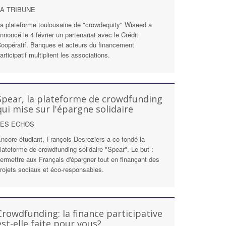
LA TRIBUNE
a plateforme toulousaine de "crowdequity" Wiseed a
nnoncé le 4 février un partenariat avec le Crédit
oopératif. Banques et acteurs du financement
articipatif multiplient les associations.
Spear, la plateforme de crowdfunding
qui mise sur l'épargne solidaire
LES ECHOS
ncore étudiant, François Desroziers a co-fondé la
lateforme de crowdfunding solidaire "Spear". Le but :
ermettre aux Français d'épargner tout en finançant des
rojets sociaux et éco-responsables.
Crowdfunding: la finance participative
est-elle faite pour vous?