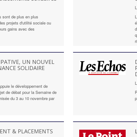
s sont de plus en plus
L
es projets d'utilité sociale ou
é
leurs gains avec des
d
q
r
IPATIVE, UN NOUVEL
NANCE SOLIDAIRE
 appuie le développement de
ujet de débat pour la Semaine de
P
anisée du 3 au 10 novembre par
p
GENT & PLACEMENTS