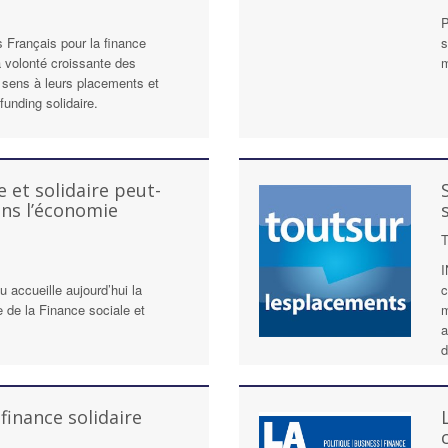
P
 Français pour la finance
s
la volonté croissante des
m
u sens à leurs placements et
unding solidaire.
e et solidaire peut-
ans l’économie
T
I
u accueille aujourd’hui la
c
e de la Finance sociale et
m
a
d
finance solidaire