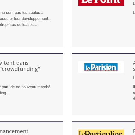
ne sont pas les seules à
L
 assurer leur développement.
treprises solidaires...
vitent dans
 "crowdfunding"
L
r parti de ce nouveau marché
I
ing...
r
d
financement