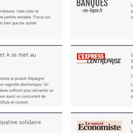
L
généreuse, mais cela ne
p
re parfois rentable. Focus sur
s
si bien que les autres
ret A se met au
L
ecte le produit d'épargne
ne cagnotte électronique. Un
L
bleue suffiront pour alimenter un
a
se aussi en concurrent de
p
Ullule et consort.
ipative solidaire
L