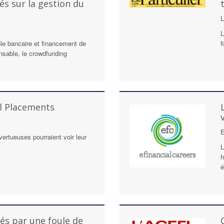
sés sur la gestion du
L
L
le bancaire et financement de
f
nsable, le crowdfunding
al Placements
E
vertueuses pourraient voir leur
L
f
é
és par une foule de