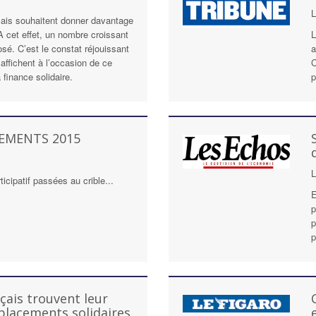
çais souhaitent donner davantage
A cet effet, un nombre croissant
L
osé. C’est le constat réjouissant
a
affichent à l’occasion de ce
C
finance solidaire.
p
CEMENTS 2015
icipatif passées au crible...
E
p
p
p
çais trouvent leur
 placements solidaires