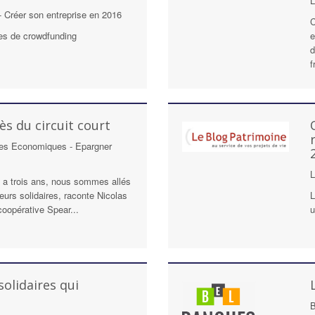
L
 Créer son entreprise en 2016
C
tes de crowdfunding
e
d
f
ès du circuit court
ives Economiques - Epargner
L
y a trois ans, nous sommes allés
eurs solidaires, raconte Nicolas
L
oopérative Spear...
u
olidaires qui
B