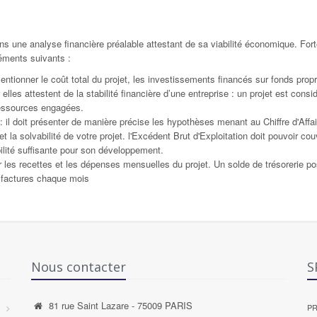
ans une analyse financière préalable attestant de sa viabilité économique. Fo
léments suivants :
mentionner le coût total du projet, les investissements financés sur fonds pro
elles attestent de la stabilité financière d’une entreprise : un projet est cons
ressources engagées.
: il doit présenter de manière précise les hypothèses menant au Chiffre d'Affai
et la solvabilité de votre projet. l'Excédent Brut d'Exploitation doit pouvoir co
bilité suffisante pour son développement.
ler les recettes et les dépenses mensuelles du projet. Un solde de trésorerie pos
t factures chaque mois
Nous contacter
S
81 rue Saint Lazare - 75009 PARIS
P