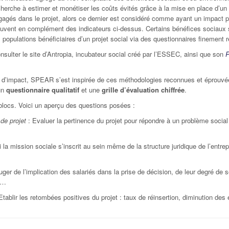
cherche à estimer et monétiser les coûts évités grâce à la mise en place d’un p
gagés dans le projet, alors ce dernier est considéré comme ayant un impact po
souvent en complément des indicateurs ci-dessus. Certains bénéfices sociaux 
es populations bénéficiaires d’un projet social via des questionnaires finement r
nsulter le site d’Antropia, incubateur social créé par l’ESSEC, ainsi que son
P
’impact, SPEAR s’est inspirée de ces méthodologies reconnues et éprouvées,
un
questionnaire qualitatif
et une
grille d’évaluation chiffrée
.
 blocs. Voici un aperçu des questions posées :
 de projet
: Evaluer la pertinence du projet pour répondre à un problème socia
i la mission sociale s’inscrit au sein même de la structure juridique de l’entrep
uger de l’implication des salariés dans la prise de décision, de leur degré de s
il…
Etablir les retombées positives du projet : taux de réinsertion, diminution 