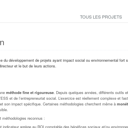
TOUS LES PROJETS
on
 du développement de projets ayant impact social ou environnemental fort 
irecteur et le but de leurs actions.
 une
méthode fine et rigoureuse
. Depuis quelques années, différents outils e
 l’ESS et de l’entrepreneuriat social. L’exercice est réellement complexe et fas
e et son impact spécifique. Certaines méthodologies cherchent même à
monéti
ible.
et méthodologies reconnus :
et indicateur agrège au ROI comptable des bénéfices sociaux et/ou environn